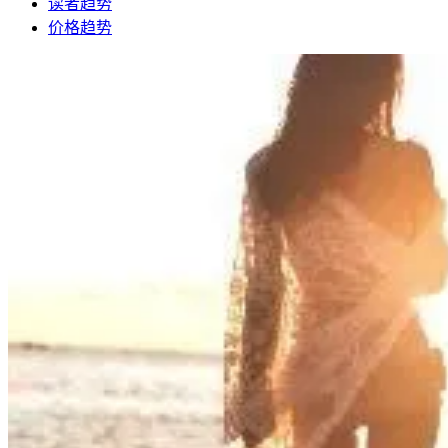
读者趋势
价格趋势