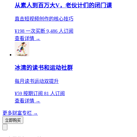
从素人到百万大V，老伙计们的闭门课
直击短视频创作的核心技巧
¥198
一次买断
9,486 人订阅
查看详情
→
冰清的读书和运动社群
每月读书运动双提升
¥59
按期订阅
81 人订阅
查看详情
→
更多财富专栏
→
立即购买