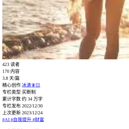
423
读者
170
内容
3.8
天/篇
精心创作
冰清🧚🏻
专栏类型
买断制
累计字数
约 34 万字
专栏发布
2022/12/30
上次更新
2023/12/24
#AI
#自我提升
#财富