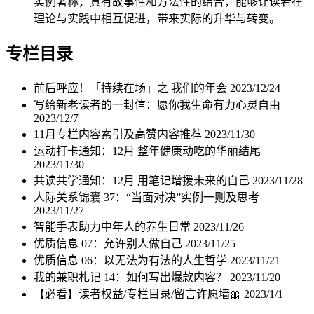
实例著称，具有故事性和方法性的结合，能够让读者在
理论与实践中相互促进，带来实际的升华与转变。
专栏目录
前后呼应！「持续在场」之 我们的年会
2023/12/24
写给新老读者的一封信：愿你我生命有力心灵自由
2023/12/7
11月专栏内容索引及高赞内容推荐
2023/11/30
运动打卡通知：12月 整年健康动吃的华丽结尾
2023/11/30
共读共学通知：12月 用笔记增援未来的自己
2023/11/28
人际关系锦囊 37：“当面对决”实例一则及思考
2023/11/27
智能手表助力中年人的养生日常
2023/11/26
优质信息 07：允许别人做自己
2023/11/25
优质信息 06：以无法为有法的人生哲学
2023/11/21
我的兼职札记 14：如何写出爆款内容？
2023/11/20
【必看】读者权益/专栏目录/留言许愿墙🎀
2023/1/1