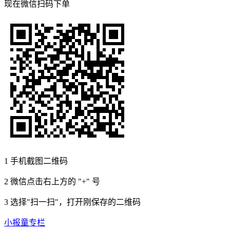
现在
微信扫码
下单
1
手机截图二维码
2
微信点击右上方的 "+" 号
3
选择"扫一扫"，打开刚保存的二维码
小报童专栏