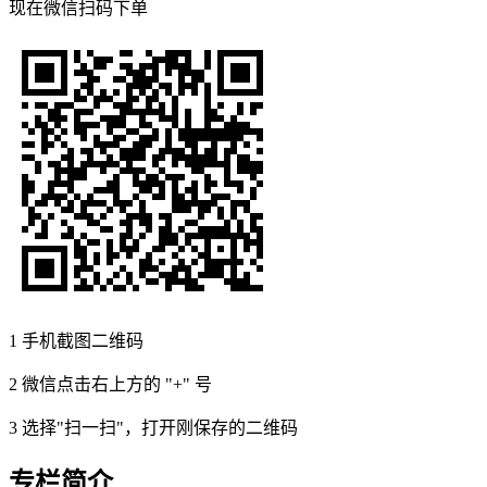
现在
微信扫码
下单
1
手机截图二维码
2
微信点击右上方的 "+" 号
3
选择"扫一扫"，打开刚保存的二维码
专栏简介