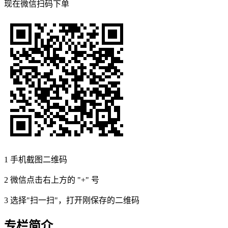
现在
微信扫码
下单
1
手机截图二维码
2
微信点击右上方的 "+" 号
3
选择"扫一扫"，打开刚保存的二维码
专栏简介