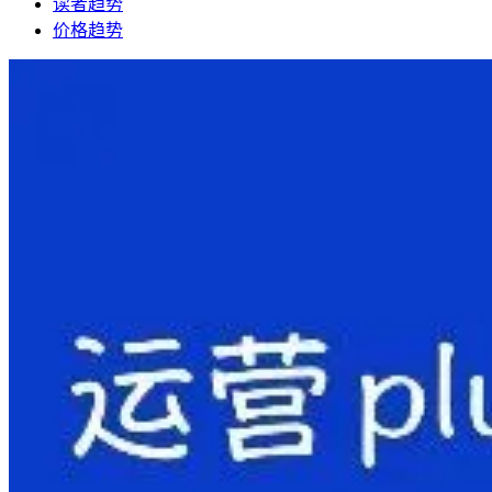
读者趋势
价格趋势