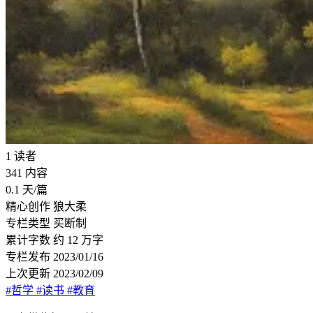
1
读者
341
内容
0.1
天/篇
精心创作
狼大柔
专栏类型
买断制
累计字数
约 12 万字
专栏发布
2023/01/16
上次更新
2023/02/09
#哲学
#读书
#教育