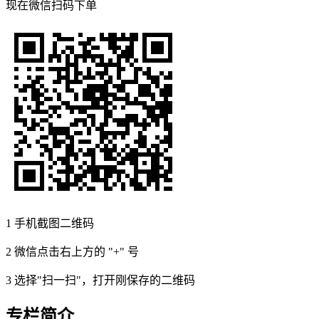
现在
微信扫码
下单
1
手机截图二维码
2
微信点击右上方的 "+" 号
3
选择"扫一扫"，打开刚保存的二维码
专栏简介