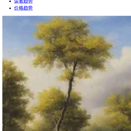
读者趋势
价格趋势