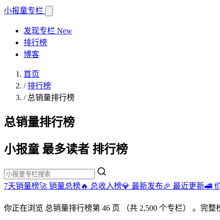
小报童
专栏
发现专栏
New
排行榜
博客
首页
/
排行榜
/
总销量排行榜
总销量排行榜
小报童 最多读者 排行榜
7天销量榜🚀
销量总榜🔥
总收入榜💎
最新发布🎉
最近更新🚄
你正在浏览
总销量排行榜
第 46 页
（共 2,500 个专栏）
。完整榜