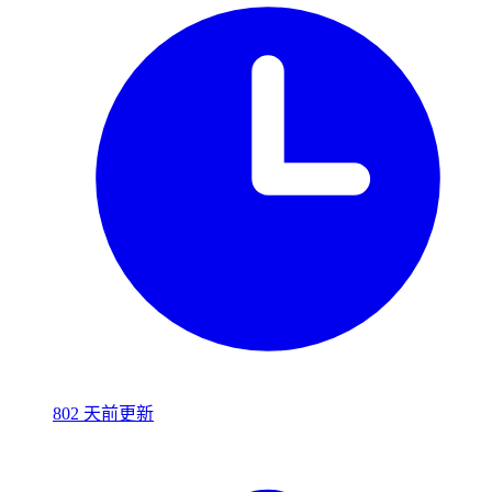
802 天前更新