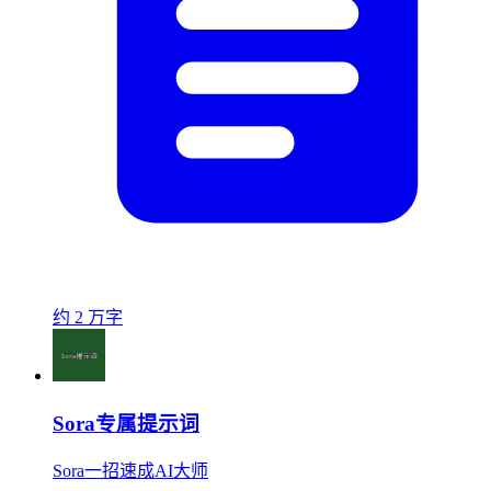
约 2 万字
Sora专属提示词
Sora一招速成AI大师