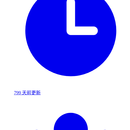
799 天前更新