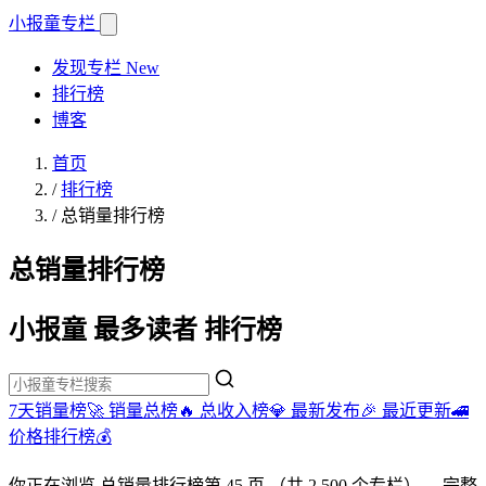
小报童
专栏
发现专栏
New
排行榜
博客
首页
/
排行榜
/
总销量排行榜
总销量排行榜
小报童 最多读者 排行榜
7天销量榜🚀
销量总榜🔥
总收入榜💎
最新发布🎉
最近更新🚄
价格排行榜💰
你正在浏览
总销量排行榜
第 45 页
（共 2,500 个专栏）
。完整