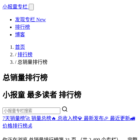
小报童
专栏
发现专栏
New
排行榜
博客
首页
/
排行榜
/
总销量排行榜
总销量排行榜
小报童 最多读者 排行榜
7天销量榜🚀
销量总榜🔥
总收入榜💎
最新发布🎉
最近更新🚄
价格排行榜💰
你正在浏览
总销量排行榜
第 31 页
（共 2,499 个专栏）
。完整