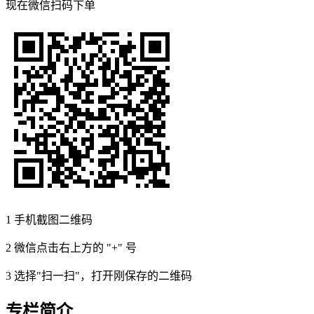
现在
微信扫码
下单
1
手机截图二维码
2
微信点击右上方的 "+" 号
3
选择"扫一扫"，打开刚保存的二维码
专栏简介