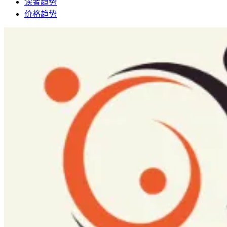
读者趋势
价格趋势