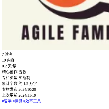
7
读者
10
内容
0.2
天/篇
精心创作
雪敏
专栏类型
买断制
累计字数
约 1.5 万字
专栏发布
2024/10/28
上次更新
2024/11/19
#哲学
#情感
#效率工具