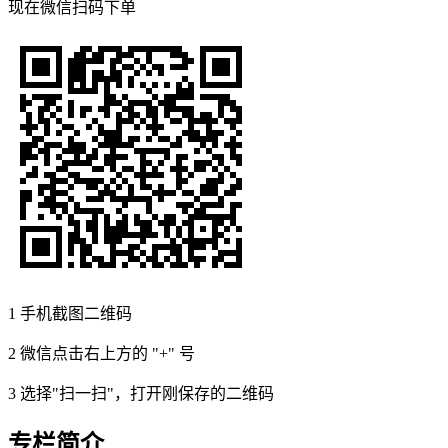
现在
微信扫码
下单
1
手机截图二维码
2
微信点击右上方的 "+" 号
3
选择"扫一扫"，打开刚保存的二维码
专栏简介