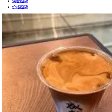
读者趋势
价格趋势