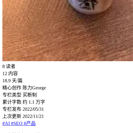
8
读者
12
内容
18.9
天/篇
精心创作
陈力George
专栏类型
买断制
累计字数
约 1.1 万字
专栏发布
2022/05/31
上次更新
2022/11/21
#AI
#SEO
#产品