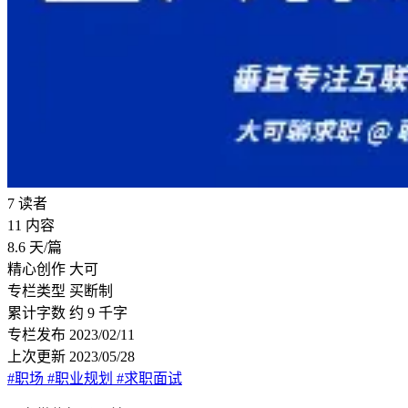
7
读者
11
内容
8.6
天/篇
精心创作
大可
专栏类型
买断制
累计字数
约 9 千字
专栏发布
2023/02/11
上次更新
2023/05/28
#职场
#职业规划
#求职面试