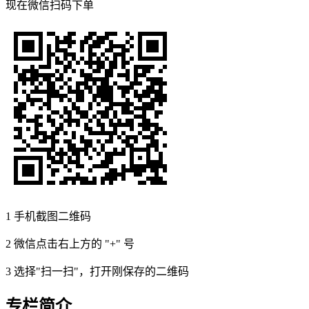
现在
微信扫码
下单
1
手机截图二维码
2
微信点击右上方的 "+" 号
3
选择"扫一扫"，打开刚保存的二维码
专栏简介