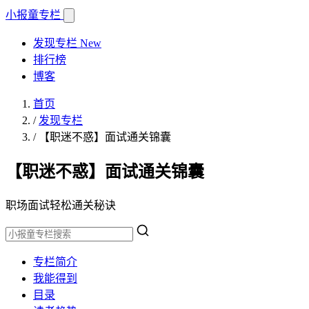
小报童
专栏
发现专栏
New
排行榜
博客
首页
/
发现专栏
/
【职迷不惑】面试通关锦囊
【职迷不惑】面试通关锦囊
职场面试轻松通关秘诀
专栏简介
我能得到
目录