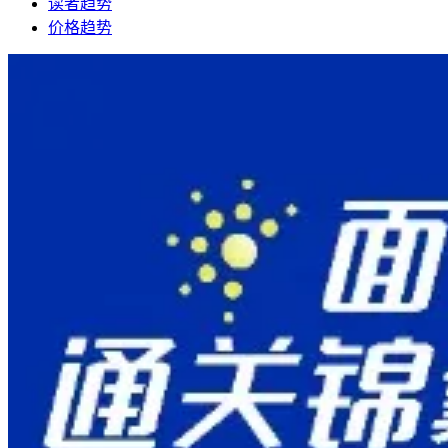
读者趋势
价格趋势