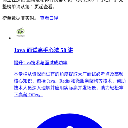
整榜单请从第 1 页起查看。
榜单数据非实时。
查看口径
Java 面试高手心法 58 讲
提升Java技术与面试成功率
本专栏从资深面试官的角度提取大厂面试必考点及高频
核心知识，包括 Java、Redis 和微服务架构等技术，帮助
技术人员深入理解并应用实际高并发场景，助力轻松拿
下高薪 Offer。