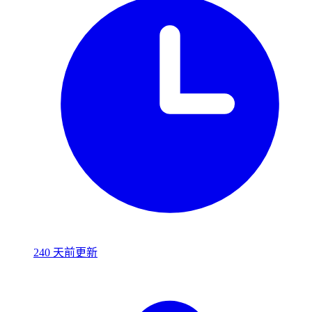
240 天前更新