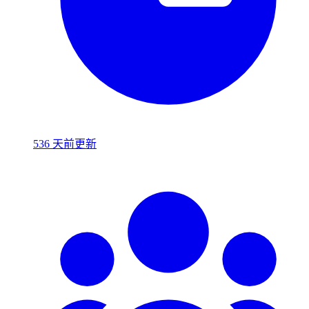
536 天前更新