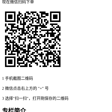
现在
微信扫码
下单
1
手机截图二维码
2
微信点击右上方的 "+" 号
3
选择"扫一扫"，打开刚保存的二维码
专栏简介