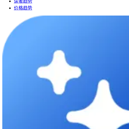
读者趋势
价格趋势