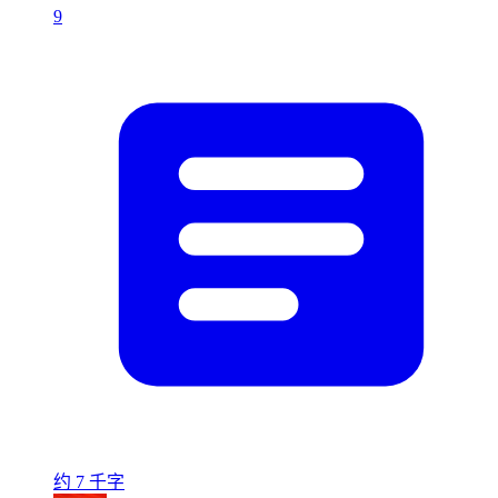
9
约 7 千字