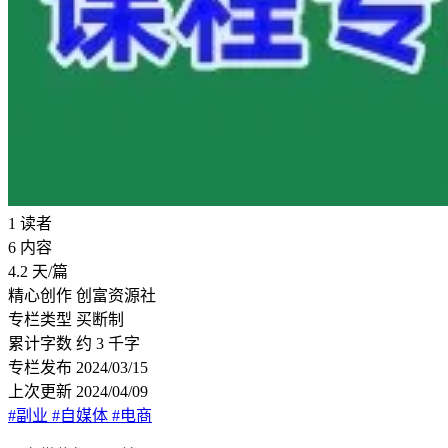
1
读者
6
内容
4.2
天/篇
精心创作
创富资源社
专栏类型
买断制
累计字数
约 3 千字
专栏发布
2024/03/15
上次更新
2024/04/09
#副业
#自媒体
#电商