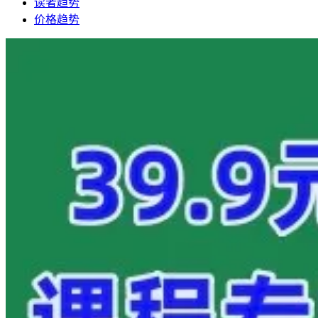
读者趋势
价格趋势