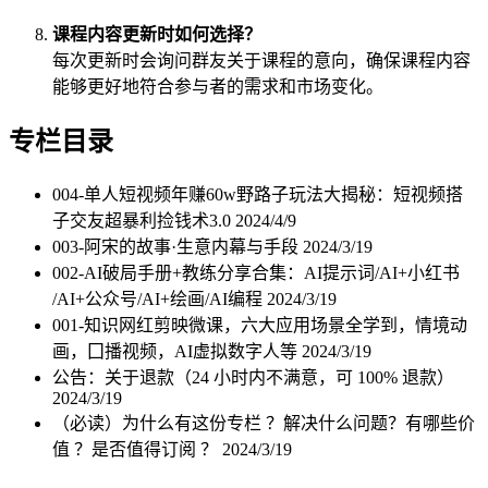
课程内容更新时如何选择？
每次更新时会询问群友关于课程的意向，确保课程内容
能够更好地符合参与者的需求和市场变化。
专栏目录
004-单人短视频年赚60w野路子玩法大揭秘：短视频搭
子交友超暴利捡钱术3.0
2024/4/9
003-阿宋的故事·生意内幕与手段
2024/3/19
002-AI破局手册+教练分享合集：AI提示词/AI+小红书
/AI+公众号/AI+绘画/AI编程
2024/3/19
001-知识网红剪映微课，六大应用场景全学到，情境动
画，囗播视频，AI虚拟数字人等
2024/3/19
公告：关于退款（24 小时内不满意，可 100% 退款）
2024/3/19
（必读）为什么有这份专栏 ？解决什么问题？有哪些价
值 ？是否值得订阅 ？
2024/3/19