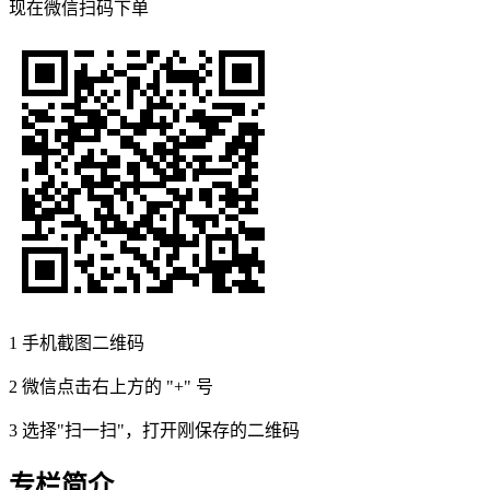
现在
微信扫码
下单
1
手机截图二维码
2
微信点击右上方的 "+" 号
3
选择"扫一扫"，打开刚保存的二维码
专栏简介