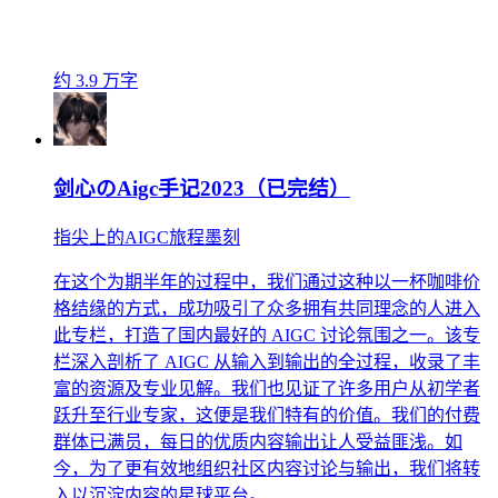
约 3.9 万字
剑心のAigc手记2023（已完结）
指尖上的AIGC旅程墨刻
在这个为期半年的过程中，我们通过这种以一杯咖啡价
格结缘的方式，成功吸引了众多拥有共同理念的人进入
此专栏，打造了国内最好的 AIGC 讨论氛围之一。该专
栏深入剖析了 AIGC 从输入到输出的全过程，收录了丰
富的资源及专业见解。我们也见证了许多用户从初学者
跃升至行业专家，这便是我们特有的价值。我们的付费
群体已满员，每日的优质内容输出让人受益匪浅。如
今，为了更有效地组织社区内容讨论与输出，我们将转
入以沉淀内容的星球平台。