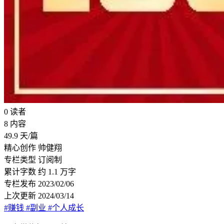
0
读者
8
内容
49.9
天/篇
精心创作
帅健翔
专栏类型
订阅制
累计字数
约 1.1 万字
专栏发布
2023/02/06
上次更新
2024/03/14
#赚钱
#副业
#个人成长