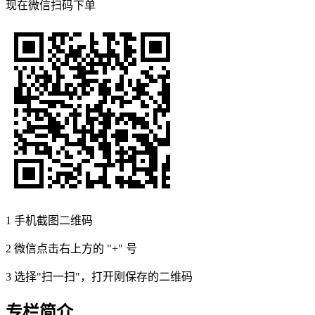
现在
微信扫码
下单
1
手机截图二维码
2
微信点击右上方的 "+" 号
3
选择"扫一扫"，打开刚保存的二维码
专栏简介