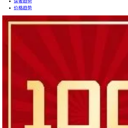
读者趋势
价格趋势