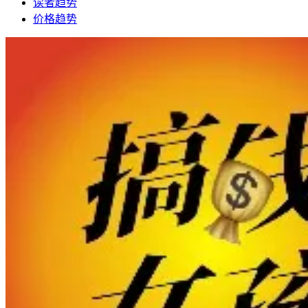
读者趋势
价格趋势