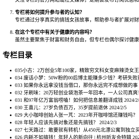
专栏将如何提升参与者的认知？
专栏通过分享真实的搞钱女孩故事，帮助参与者扩展对财
在这个专栏中有关于健康的内容吗？
虽然主要聚焦于财富和财务自由，但专栏也偶尔探讨健康
专栏目录
035小古：2万创业5年100家，精致穷文科女变麻辣烫女
034 废话小梦：50W粉的00后博主能赚多少钱？考研失
033 如果你永远拿没钱当借口，那你永远完不成想做的事 
032 牙刷味：20万轻创业袋泡茶一年回本，一人公司真
031 和97年亿万富翁唠嗑！如何把信息差翻译成钱
2024/2
030 王喜儿：27岁负债百万，35岁提前退休
2024/2/5
029 大小咖啡创始人张一芃：2023年开咖啡馆还赚钱吗？
028 年轻人应该先搞对象还是先搞钱？
2024/2/3
027 七天路过：敢要就有转机！从450元北漂公寓到独
026 内耗不如搞钱！年轻人的新向往 | 杭州听友会特辑
20