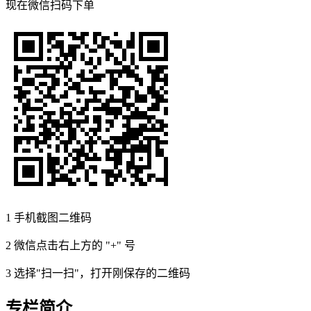
现在
微信扫码
下单
1
手机截图二维码
2
微信点击右上方的 "+" 号
3
选择"扫一扫"，打开刚保存的二维码
专栏简介