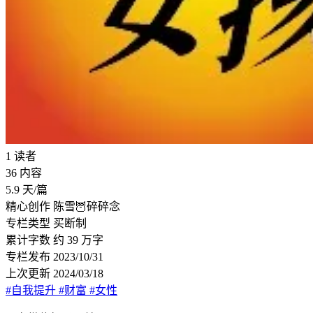
1
读者
36
内容
5.9
天/篇
精心创作
陈雪🦉碎碎念
专栏类型
买断制
累计字数
约 39 万字
专栏发布
2023/10/31
上次更新
2024/03/18
#自我提升
#财富
#女性