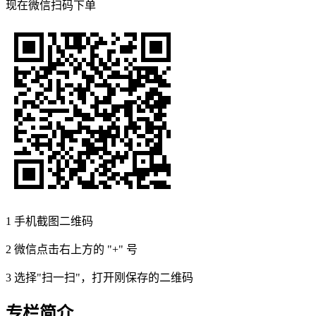
现在
微信扫码
下单
1
手机截图二维码
2
微信点击右上方的 "+" 号
3
选择"扫一扫"，打开刚保存的二维码
专栏简介