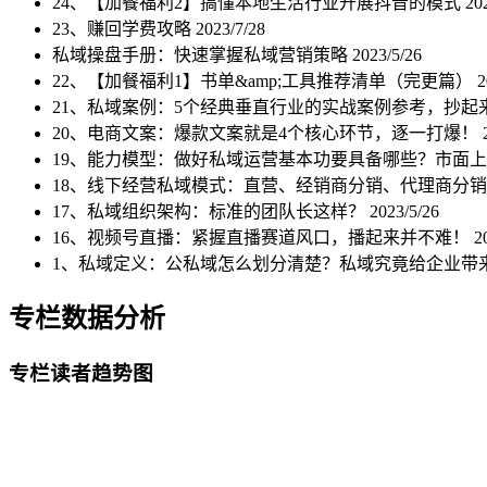
24、【加餐福利2】搞懂本地生活行业开展抖音的模式
20
23、赚回学费攻略
2023/7/28
私域操盘手册：快速掌握私域营销策略
2023/5/26
22、【加餐福利1】书单&amp;工具推荐清单（完更篇）
2
21、私域案例：5个经典垂直行业的实战案例参考，抄起
20、电商文案：爆款文案就是4个核心环节，逐一打爆！
19、能力模型：做好私域运营基本功要具备哪些？市面
18、线下经营私域模式：直营、经销商分销、代理商分
17、私域组织架构：标准的团队长这样？
2023/5/26
16、视频号直播：紧握直播赛道风口，播起来并不难！
2
1、私域定义：公私域怎么划分清楚？私域究竟给企业带
专栏数据分析
专栏读者趋势图