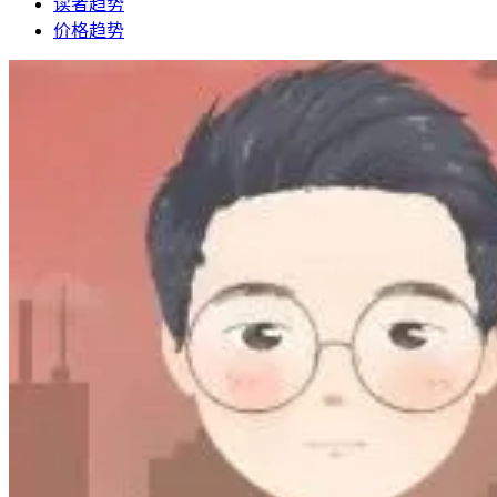
读者趋势
价格趋势