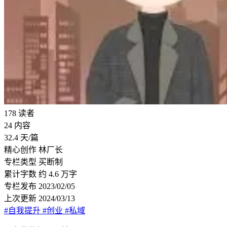
178
读者
24
内容
32.4
天/篇
精心创作
林厂长
专栏类型
买断制
累计字数
约 4.6 万字
专栏发布
2023/02/05
上次更新
2024/03/13
#自我提升
#创业
#私域