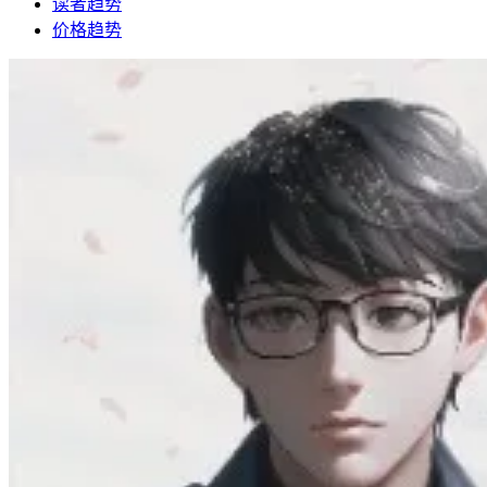
读者趋势
价格趋势