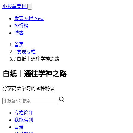
小报童
专栏
发现专栏
New
排行榜
博客
首页
/
发现专栏
/
白纸｜通往学神之路
白纸｜通往学神之路
分享高效学习的50种秘诀
专栏简介
我能得到
目录