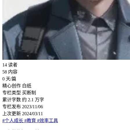
14
读者
58
内容
0
天/篇
精心创作
白纸
专栏类型
买断制
累计字数
约 2.1 万字
专栏发布
2023/11/06
上次更新
2024/03/11
#个人成长
#教育
#效率工具