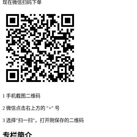
现在
微信扫码
下单
1
手机截图二维码
2
微信点击右上方的 "+" 号
3
选择"扫一扫"，打开刚保存的二维码
专栏简介