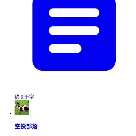
约 6 千字
空投部落