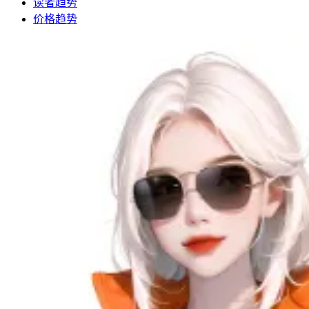
读者趋势
价格趋势