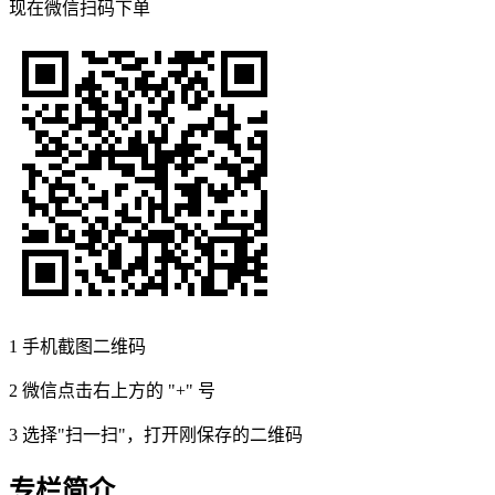
现在
微信扫码
下单
1
手机截图二维码
2
微信点击右上方的 "+" 号
3
选择"扫一扫"，打开刚保存的二维码
专栏简介