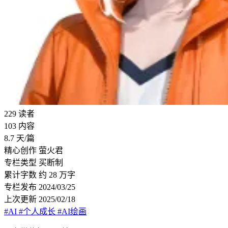
229
读者
103
内容
8.7
天/篇
精心创作
萤火君
专栏类型
买断制
累计字数
约 28 万字
专栏发布
2024/03/25
上次更新
2025/02/18
#AI
#个人成长
#AI绘画