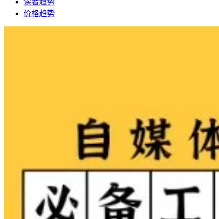
读者趋势
价格趋势