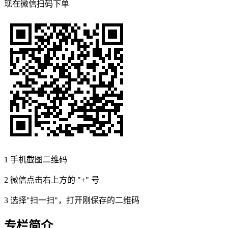
现在
微信扫码
下单
1
手机截图二维码
2
微信点击右上方的 "+" 号
3
选择"扫一扫"，打开刚保存的二维码
专栏简介