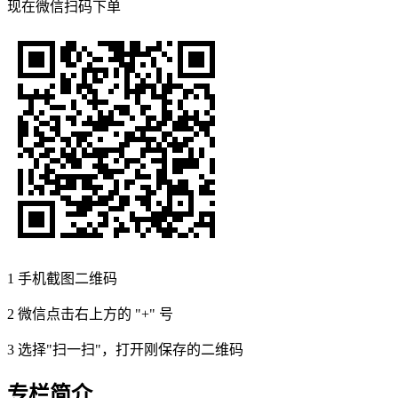
现在
微信扫码
下单
1
手机截图二维码
2
微信点击右上方的 "+" 号
3
选择"扫一扫"，打开刚保存的二维码
专栏简介