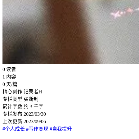
0
读者
1
内容
0
天/篇
精心创作
记录者H
专栏类型
买断制
累计字数
约 3 千字
专栏发布
2023/03/30
上次更新
2023/09/06
#个人成长
#写作变现
#自我提升