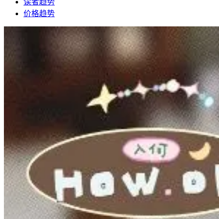
读者趋势
价格趋势