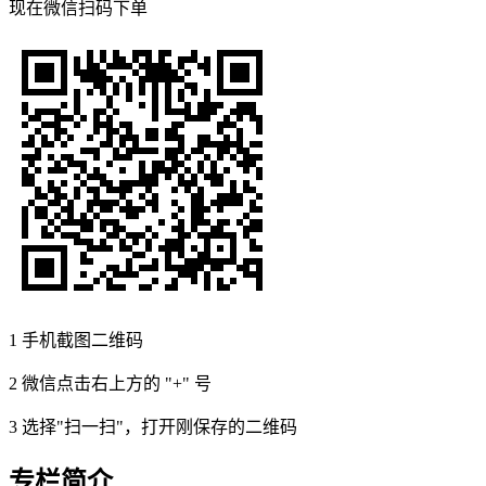
现在
微信扫码
下单
1
手机截图二维码
2
微信点击右上方的 "+" 号
3
选择"扫一扫"，打开刚保存的二维码
专栏简介