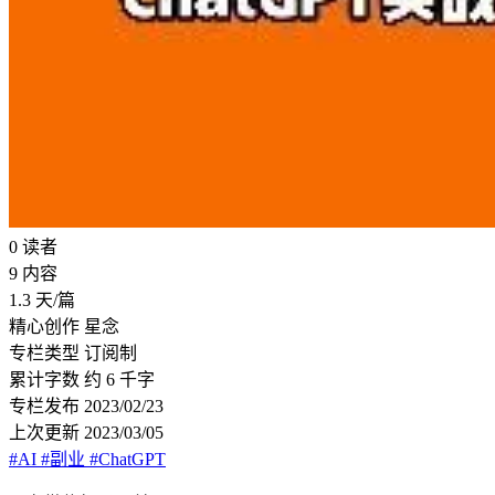
0
读者
9
内容
1.3
天/篇
精心创作
星念
专栏类型
订阅制
累计字数
约 6 千字
专栏发布
2023/02/23
上次更新
2023/03/05
#AI
#副业
#ChatGPT