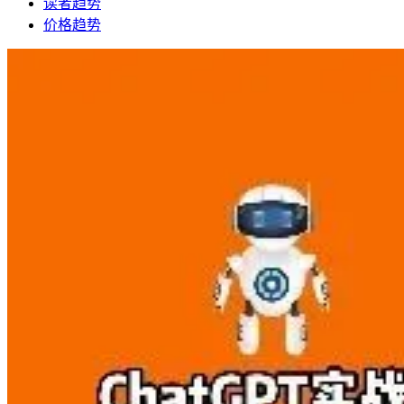
读者趋势
价格趋势