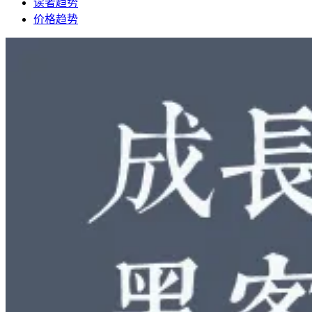
读者趋势
价格趋势