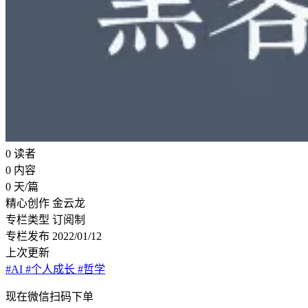
0
读者
0
内容
0
天/篇
精心创作
金云龙
专栏类型
订阅制
专栏发布
2022/01/12
上次更新
#AI
#个人成长
#哲学
现在
微信扫码
下单