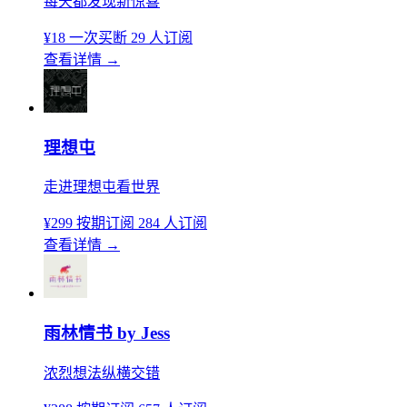
每天都发现新惊喜
¥18
一次买断
29 人订阅
查看详情
→
理想屯
走进理想屯看世界
¥299
按期订阅
284 人订阅
查看详情
→
雨林情书 by Jess
浓烈想法纵横交错