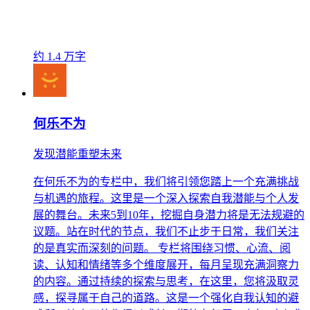
约 1.4 万字
何乐不为
发现潜能重塑未来
在何乐不为的专栏中，我们将引领您踏上一个充满挑战
与机遇的旅程。这里是一个深入探索自我潜能与个人发
展的舞台。未来5到10年，挖掘自身潜力将是无法规避的
议题。站在时代的节点，我们不止步于日常，我们关注
的是真实而深刻的问题。 专栏将围绕习惯、心流、阅
读、认知和情绪等多个维度展开，每月呈现充满洞察力
的内容。通过持续的探索与思考，在这里，您将汲取灵
感，探寻属于自己的道路。这是一个强化自我认知的避