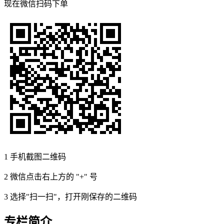
现在
微信扫码
下单
1
手机截图二维码
2
微信点击右上方的 "+" 号
3
选择"扫一扫"，打开刚保存的二维码
专栏简介