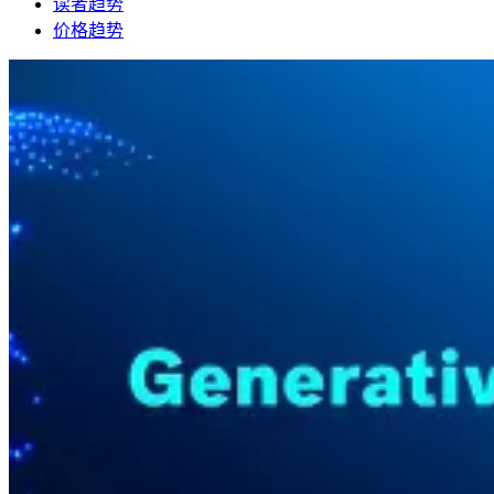
读者趋势
价格趋势