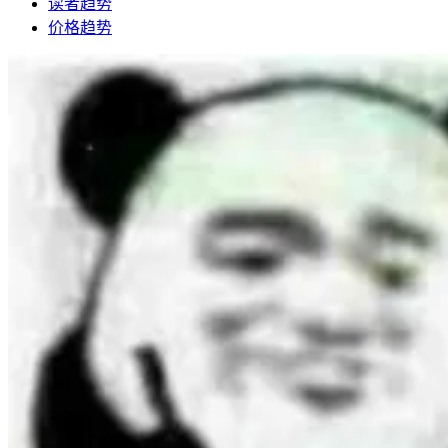
读者趋势
价格趋势