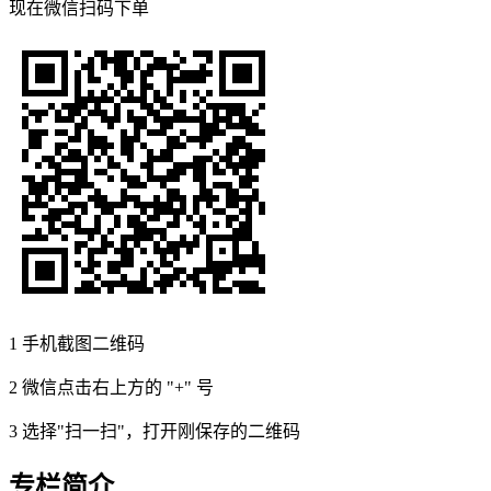
现在
微信扫码
下单
1
手机截图二维码
2
微信点击右上方的 "+" 号
3
选择"扫一扫"，打开刚保存的二维码
专栏简介