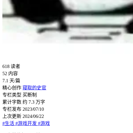
618
读者
52
内容
7.1
天/篇
精心创作
寝取的史官
专栏类型
买断制
累计字数
约 7.3 万字
专栏发布
2023/07/10
上次更新
2024/06/22
#生活
#游戏开发
#游戏