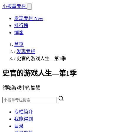
小报童
专栏
发现专栏
New
排行榜
博客
首页
/
发现专栏
/
史官的游戏人生—第1季
史官的游戏人生—第1季
领略游戏中的智慧
专栏简介
我能得到
目录