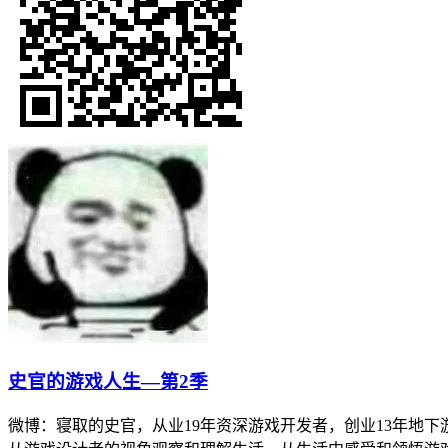
史官的游戏人生—第2季
微博：寝取的史官，从业19年资深游戏开发者，创业13年地