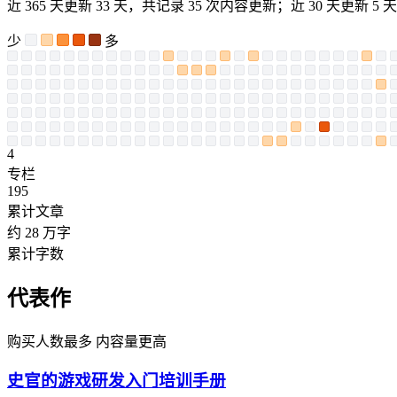
近 365 天更新 33 天，共记录 35 次内容更新；近 30 天更新 5 天
少
多
4
专栏
195
累计文章
约 28 万字
累计字数
代表作
购买人数最多
内容量更高
史官的游戏研发入门培训手册