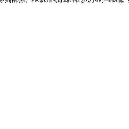
戏的精神内核。也从亲历者视角体验中国游戏行业的一路风雨。 