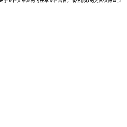
关于专栏文章题材可在本专栏留言，或在寝取的史官微博置顶