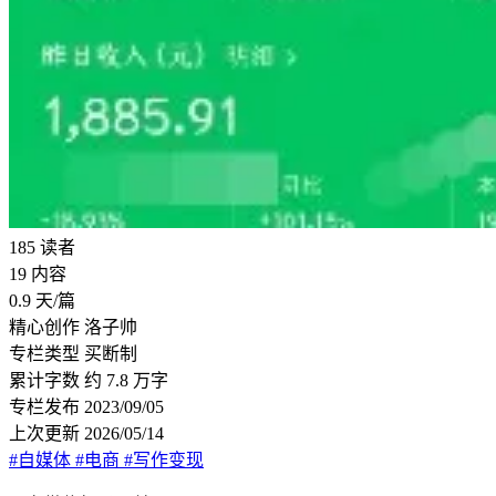
185
读者
19
内容
0.9
天/篇
精心创作
洛子帅
专栏类型
买断制
累计字数
约 7.8 万字
专栏发布
2023/09/05
上次更新
2026/05/14
#自媒体
#电商
#写作变现