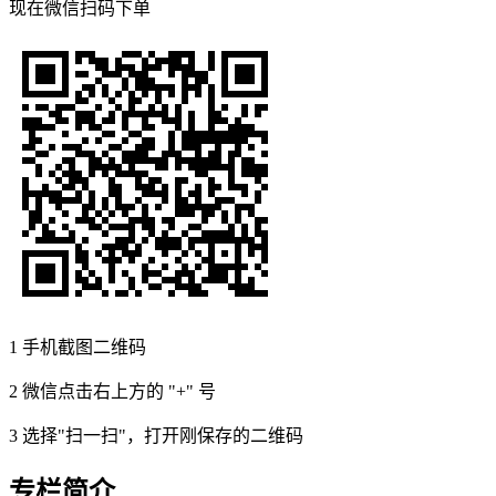
现在
微信扫码
下单
1
手机截图二维码
2
微信点击右上方的 "+" 号
3
选择"扫一扫"，打开刚保存的二维码
专栏简介