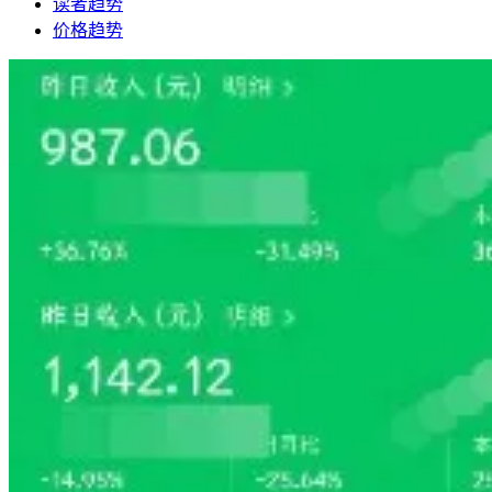
读者趋势
价格趋势