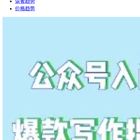
读者趋势
价格趋势