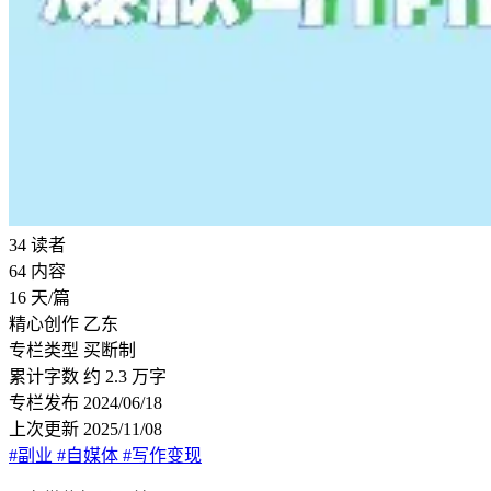
34
读者
64
内容
16
天/篇
精心创作
乙东
专栏类型
买断制
累计字数
约 2.3 万字
专栏发布
2024/06/18
上次更新
2025/11/08
#副业
#自媒体
#写作变现