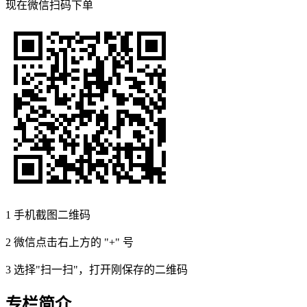
现在
微信扫码
下单
1
手机截图二维码
2
微信点击右上方的 "+" 号
3
选择"扫一扫"，打开刚保存的二维码
专栏简介