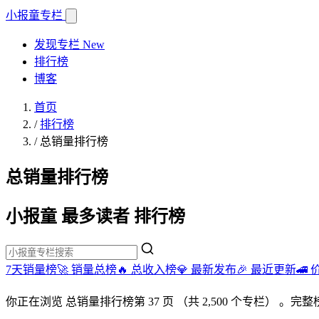
小报童
专栏
发现专栏
New
排行榜
博客
首页
/
排行榜
/
总销量排行榜
总销量排行榜
小报童 最多读者 排行榜
7天销量榜🚀
销量总榜🔥
总收入榜💎
最新发布🎉
最近更新🚄
你正在浏览
总销量排行榜
第 37 页
（共 2,500 个专栏）
。完整榜