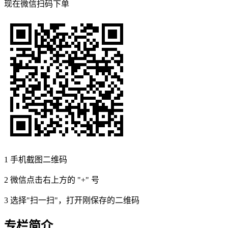
现在
微信扫码
下单
1
手机截图二维码
2
微信点击右上方的 "+" 号
3
选择"扫一扫"，打开刚保存的二维码
专栏简介