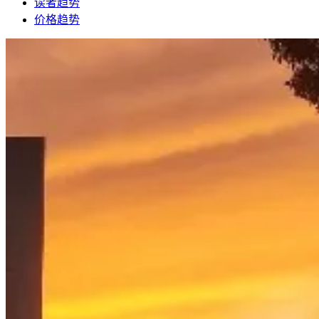
读者趋势
价格趋势