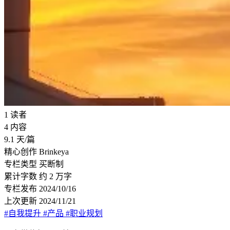
1
读者
4
内容
9.1
天/篇
精心创作
Brinkeya
专栏类型
买断制
累计字数
约 2 万字
专栏发布
2024/10/16
上次更新
2024/11/21
#自我提升
#产品
#职业规划