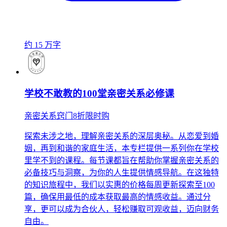
约 15 万字
学校不敢教的100堂亲密关系必修课
亲密关系窍门8折限时购
探索未涉之地，理解亲密关系的深层奥秘。从恋爱到婚
姻，再到和谐的家庭生活，本专栏提供一系列你在学校
里学不到的课程。每节课都旨在帮助你掌握亲密关系的
必备技巧与洞察，为你的人生提供情感导航。在这独特
的知识旅程中，我们以实惠的价格每周更新探索至100
篇，确保用最低的成本获取最高的情感收益。通过分
享，更可以成为合伙人，轻松赚取可观收益，迈向财务
自由。