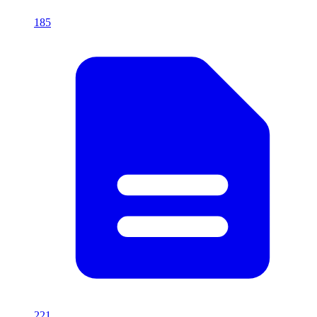
185
221