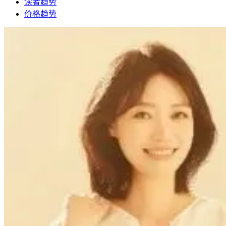
读者趋势
价格趋势