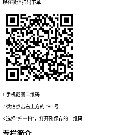
现在
微信扫码
下单
1
手机截图二维码
2
微信点击右上方的 "+" 号
3
选择"扫一扫"，打开刚保存的二维码
专栏简介