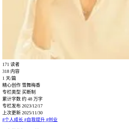
171
读者
318
内容
1
天/篇
精心创作
雪舞梅香
专栏类型
买断制
累计字数
约 48 万字
专栏发布
2023/12/17
上次更新
2025/11/30
#个人成长
#自我提升
#创业