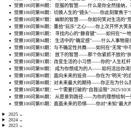
觉察100问第99期： 臣服的智慧——什么是你全然接纳
觉察100问第98期：切换人生的“镜头”——你此刻聚焦于“
觉察100问第97期： 幽默的智慧——你如何笑对生活的“
觉察100问第96期：重拾“玩乐”之心——你上次开怀大
觉察100问第95期： 寻找内心的“静音键”——如何在“
觉察100问第94期： 生活中的“确定感”——什么人事物是
觉察100问第93期：与不确定性共舞——如何在“无常”
觉察100问第92期： 放下的智慧——那个你紧抓不放的“
觉察100问第91期：改变生活的小习惯——你的“人生杠
觉察100问第90期： 成为你想成为的人——如何活出你渴
觉察100问第89期：面向未来的投资——你在为“明天”
觉察100问第88期：对未来最大的期待——你正在为什
觉察100问第87期：一个需要打破的“自我设限”
2025/10/3
觉察100问第86期： 从愿景到路径——为你的理想绘制
觉察100问第85期：直面未来的恐惧——你对“未知”最
2025
⌄
2024
⌄
2023
⌄