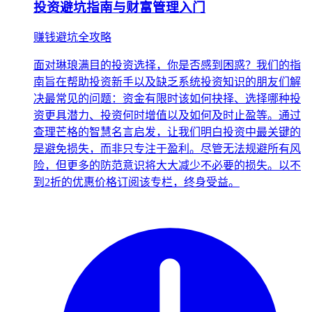
投资避坑指南与财富管理入门
赚钱避坑全攻略
面对琳琅满目的投资选择，你是否感到困惑？我们的指
南旨在帮助投资新手以及缺乏系统投资知识的朋友们解
决最常见的问题：资金有限时该如何抉择、选择哪种投
资更具潜力、投资何时增值以及如何及时止盈等。通过
查理芒格的智慧名言启发，让我们明白投资中最关键的
是避免损失，而非只专注于盈利。尽管无法规避所有风
险，但更多的防范意识将大大减少不必要的损失。以不
到2折的优惠价格订阅该专栏，终身受益。