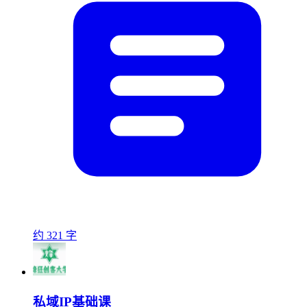
约 321 字
私域IP基础课