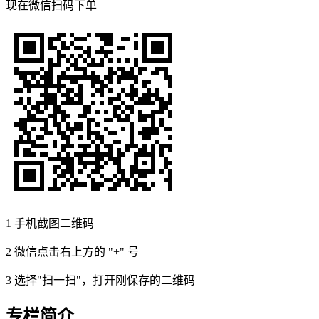
现在
微信扫码
下单
1
手机截图二维码
2
微信点击右上方的 "+" 号
3
选择"扫一扫"，打开刚保存的二维码
专栏简介