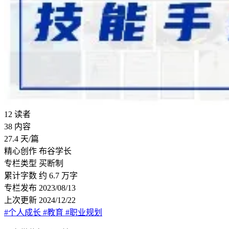
12
读者
38
内容
27.4
天/篇
精心创作
布谷学长
专栏类型
买断制
累计字数
约 6.7 万字
专栏发布
2023/08/13
上次更新
2024/12/22
#个人成长
#教育
#职业规划