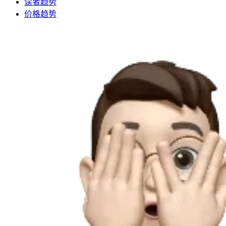
读者趋势
价格趋势