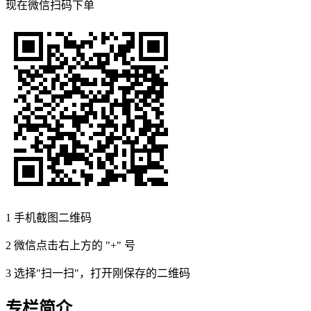
现在
微信扫码
下单
1
手机截图二维码
2
微信点击右上方的 "+" 号
3
选择"扫一扫"，打开刚保存的二维码
专栏简介