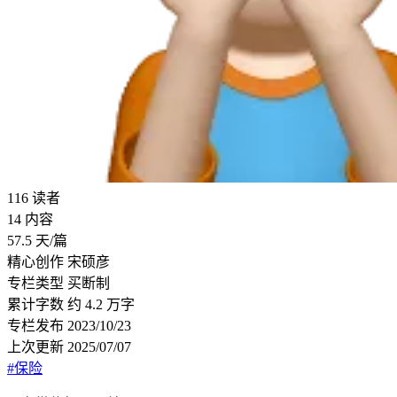
116
读者
14
内容
57.5
天/篇
精心创作
宋硕彦
专栏类型
买断制
累计字数
约 4.2 万字
专栏发布
2023/10/23
上次更新
2025/07/07
#保险