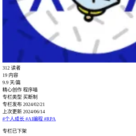
312
读者
19
内容
9.9
天/篇
精心创作
程序喵
专栏类型
买断制
专栏发布
2024/02/21
上次更新
2024/06/14
#个人成长
#AI编程
#RPA
专栏已下架