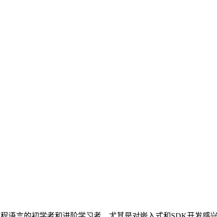
编程语言的初学者和进阶学习者，尤其是对嵌入式和SDK开发感