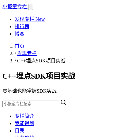
小报童
专栏
发现专栏
New
排行榜
博客
首页
/
发现专栏
/
C++埋点SDK项目实战
C++埋点SDK项目实战
零基础也能掌握SDK实战
专栏简介
我能得到
目录