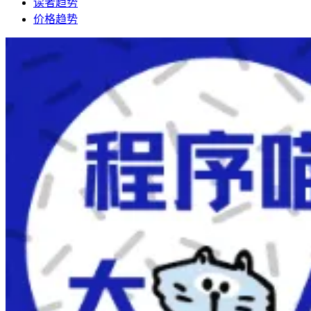
读者趋势
价格趋势