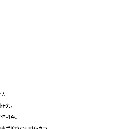
个人。
例研究。
交流机会。
期来看将能实现财务自由。