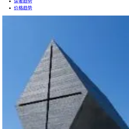
读者趋势
价格趋势