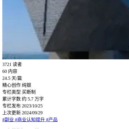
3721
读者
60
内容
24.5
天/篇
精心创作
纯银
专栏类型
买断制
累计字数
约 5.7 万字
专栏发布
2023/10/25
上次更新
2024/09/29
#副业
#商业认知提升
#产品