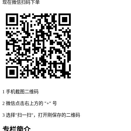
现在
微信扫码
下单
1
手机截图二维码
2
微信点击右上方的 "+" 号
3
选择"扫一扫"，打开刚保存的二维码
专栏简介