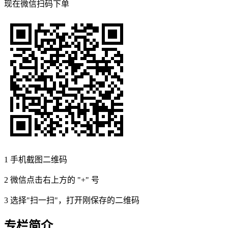
现在
微信扫码
下单
1
手机截图二维码
2
微信点击右上方的 "+" 号
3
选择"扫一扫"，打开刚保存的二维码
专栏简介