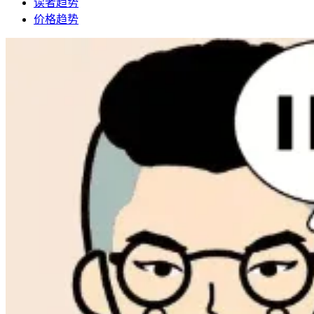
读者趋势
价格趋势