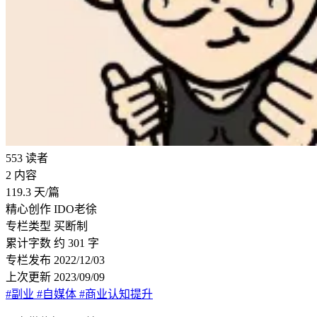
553
读者
2
内容
119.3
天/篇
精心创作
IDO老徐
专栏类型
买断制
累计字数
约 301 字
专栏发布
2022/12/03
上次更新
2023/09/09
#副业
#自媒体
#商业认知提升