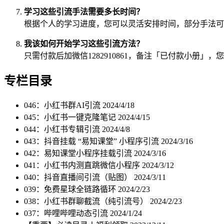
学习这些引流手法需要多长时间？
根据个人的学习进度，您可以灵活安排时间，部分手法可
我该如何开始学习这些引流方法？
只需付款后加微信1282910861，备注「已付款小册」
专栏目录
046：小红书群AI引流
2024/4/18
045：小红书一键克隆笔记
2024/4/15
044：小红书专辑引流
2024/4/8
043：抖音挂载 “易知课堂” 小程序引流
2024/3/16
042：易知课堂小程序挂载引流
2024/3/16
041：小红书内测直跳微信小程序
2024/3/12
040：抖音直播间引流（贴图）
2024/3/11
039：免费星球全链路循环
2024/2/23
038：小红书群聊截流（纯引流号）
2024/2/23
037：哔哩哔哩动态引流
2024/1/24