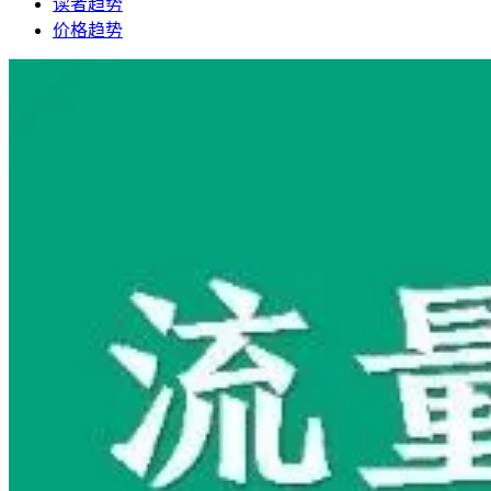
读者趋势
价格趋势