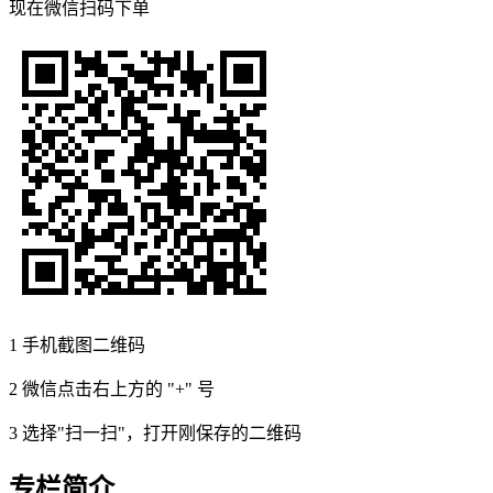
现在
微信扫码
下单
1
手机截图二维码
2
微信点击右上方的 "+" 号
3
选择"扫一扫"，打开刚保存的二维码
专栏简介