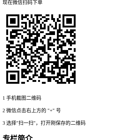
现在
微信扫码
下单
1
手机截图二维码
2
微信点击右上方的 "+" 号
3
选择"扫一扫"，打开刚保存的二维码
专栏简介