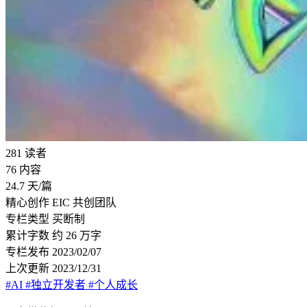
281
读者
76
内容
24.7
天/篇
精心创作
EIC 共创团队
专栏类型
买断制
累计字数
约 26 万字
专栏发布
2023/02/07
上次更新
2023/12/31
#AI
#独立开发者
#个人成长