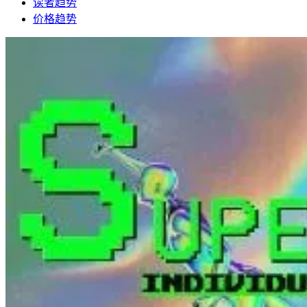
读者趋势
价格趋势