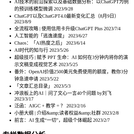
AI技术的前沿探索以及基础数据分析：以ChatGPT为例
的预训练模型微调
2023/9/28
ChatGPT以及ChatGPT4.0最新变化汇总（8月9日）
2023/8/9
全流程攻略 | 使用信用卡升级ChatGPT Plus
2023/7/4
人工智能的「逃逸速度」
2023/6/27
Chaos：「AI热度之后」
2023/6/14
AI时代的知与行
2023/5/26
超级技巧 | 赋予 PPT 生命：AI 如何在3分钟内将你的演
示文稿变成视觉艺术
2023/5/25
番外：OpenAI价值2500美元免费使用的额度，教你3分
钟急速申请
2023/5/22
「文章汇总目录」
2023/5/3
冲浪板上的AI｜问了文心一言40个问题 by刘飞
2023/3/17
泛函：AIGC + 教学 = ？
2023/2/16
小册大纲 | 介绍&amp;读者权益&amp;社群
2023/2/8
前言：AI 生成“一切”，超级个体崛起
2023/2/7