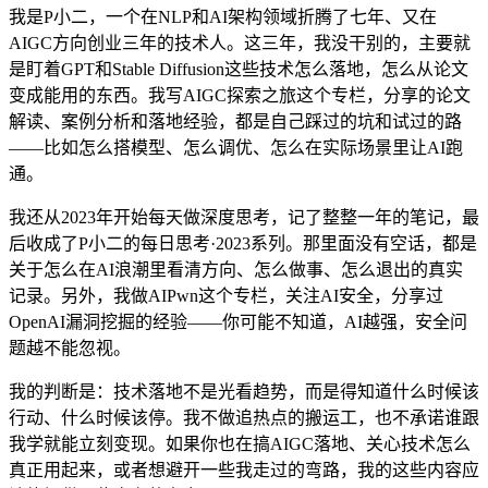
我是P小二，一个在NLP和AI架构领域折腾了七年、又在
AIGC方向创业三年的技术人。这三年，我没干别的，主要就
是盯着GPT和Stable Diffusion这些技术怎么落地，怎么从论文
变成能用的东西。我写AIGC探索之旅这个专栏，分享的论文
解读、案例分析和落地经验，都是自己踩过的坑和试过的路
——比如怎么搭模型、怎么调优、怎么在实际场景里让AI跑
通。
我还从2023年开始每天做深度思考，记了整整一年的笔记，最
后收成了P小二的每日思考·2023系列。那里面没有空话，都是
关于怎么在AI浪潮里看清方向、怎么做事、怎么退出的真实
记录。另外，我做AIPwn这个专栏，关注AI安全，分享过
OpenAI漏洞挖掘的经验——你可能不知道，AI越强，安全问
题越不能忽视。
我的判断是：技术落地不是光看趋势，而是得知道什么时候该
行动、什么时候该停。我不做追热点的搬运工，也不承诺谁跟
我学就能立刻变现。如果你也在搞AIGC落地、关心技术怎么
真正用起来，或者想避开一些我走过的弯路，我的这些内容应