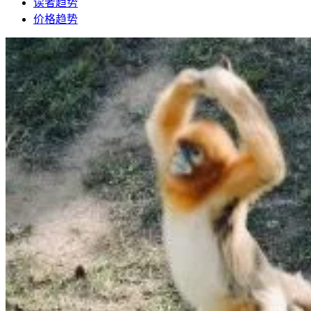
读者趋势
价格趋势