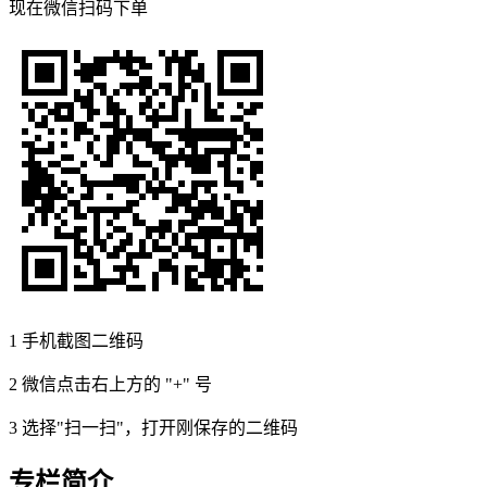
现在
微信扫码
下单
1
手机截图二维码
2
微信点击右上方的 "+" 号
3
选择"扫一扫"，打开刚保存的二维码
专栏简介