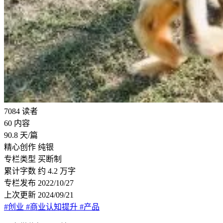
7084
读者
60
内容
90.8
天/篇
精心创作
纯银
专栏类型
买断制
累计字数
约 4.2 万字
专栏发布
2022/10/27
上次更新
2024/09/21
#创业
#商业认知提升
#产品