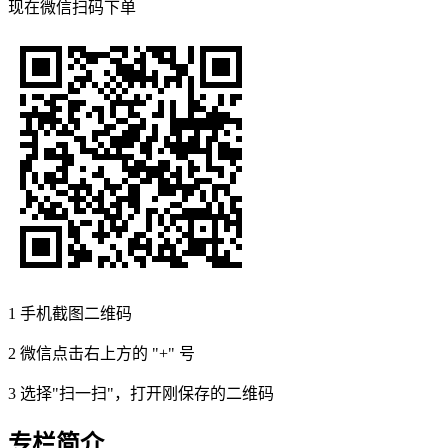
现在
微信扫码
下单
1
手机截图二维码
2
微信点击右上方的 "+" 号
3
选择"扫一扫"，打开刚保存的二维码
专栏简介