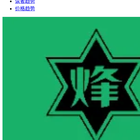
读者趋势
价格趋势