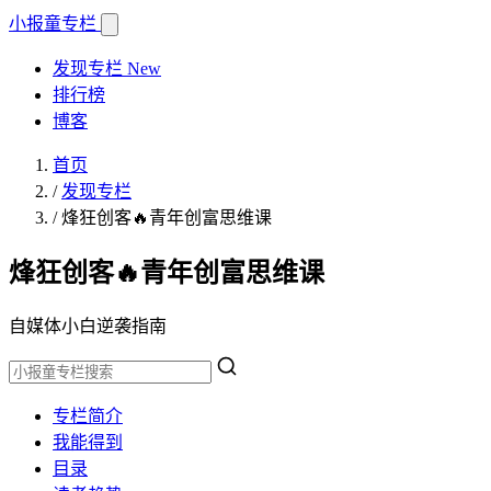
小报童
专栏
发现专栏
New
排行榜
博客
首页
/
发现专栏
/
烽狂创客🔥青年创富思维课
烽狂创客🔥青年创富思维课
自媒体小白逆袭指南
专栏简介
我能得到
目录