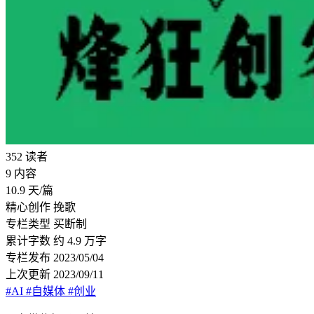
352
读者
9
内容
10.9
天/篇
精心创作
挽歌
专栏类型
买断制
累计字数
约 4.9 万字
专栏发布
2023/05/04
上次更新
2023/09/11
#AI
#自媒体
#创业