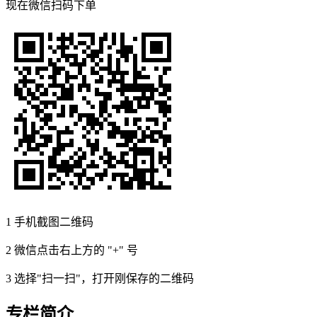
现在
微信扫码
下单
1
手机截图二维码
2
微信点击右上方的 "+" 号
3
选择"扫一扫"，打开刚保存的二维码
专栏简介