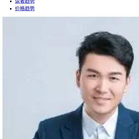
读者趋势
价格趋势