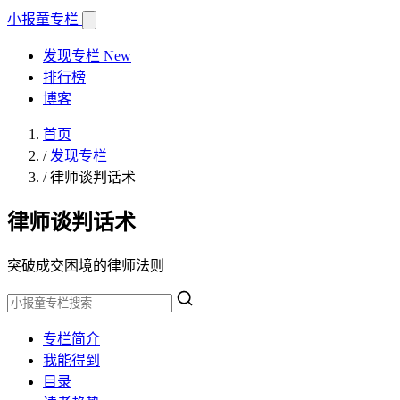
小报童
专栏
发现专栏
New
排行榜
博客
首页
/
发现专栏
/
律师谈判话术
律师谈判话术
突破成交困境的律师法则
专栏简介
我能得到
目录