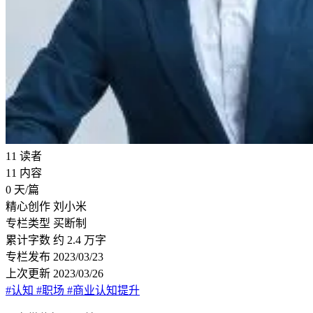
11
读者
11
内容
0
天/篇
精心创作
刘小米
专栏类型
买断制
累计字数
约 2.4 万字
专栏发布
2023/03/23
上次更新
2023/03/26
#认知
#职场
#商业认知提升