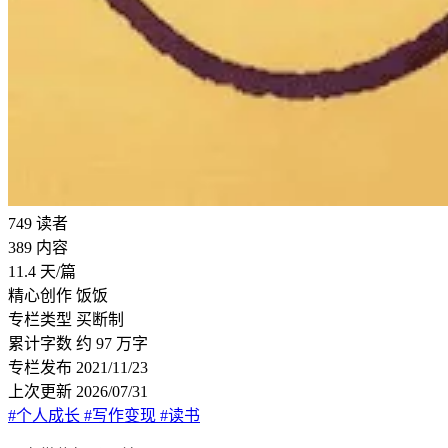
749
读者
389
内容
11.4
天/篇
精心创作
饭饭
专栏类型
买断制
累计字数
约 97 万字
专栏发布
2021/11/23
上次更新
2026/07/31
#个人成长
#写作变现
#读书