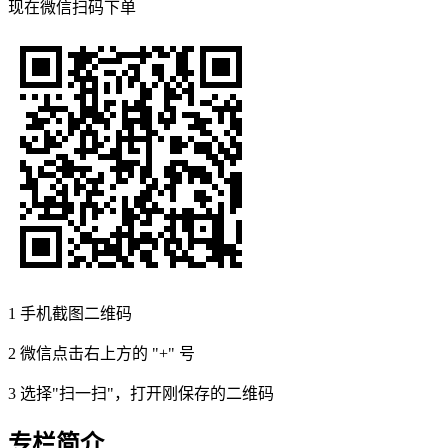
现在
微信扫码
下单
1
手机截图二维码
2
微信点击右上方的 "+" 号
3
选择"扫一扫"，打开刚保存的二维码
专栏简介