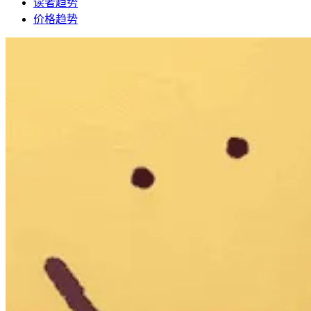
读者趋势
价格趋势