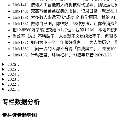
Link141：依赖人工智能的人终将被时代抛弃、顶级
Link140：梵高写给弟弟提奥的书信、记录日常，就是
Link139：大多数人永远无法“成功”的数学原因、我给
Link138：做你自己吧，你很好、38种方法，让你在
把12年580万字笔记交给 AI 打理：我的 LLM + 本地
当效率（AI）不稀缺了，人类就不必焦虑效率了，但很
Link137：如何为下一个十年做好准备——为人类历史
Link136：世间一流的人都不舍得「自我磨损」、先发1
Link135：行动密度、环境杠杆、AI叙事噪音
2026/2/26
2026
⌄
2025
⌄
2024
⌄
2023
⌄
2022
⌄
2021
⌄
专栏数据分析
专栏读者趋势图