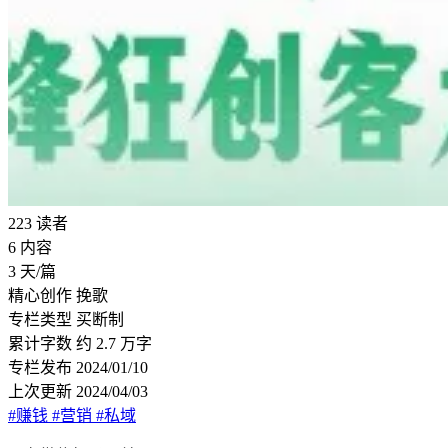
223
读者
6
内容
3
天/篇
精心创作
挽歌
专栏类型
买断制
累计字数
约 2.7 万字
专栏发布
2024/01/10
上次更新
2024/04/03
#赚钱
#营销
#私域