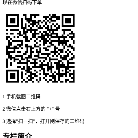
现在
微信扫码
下单
1
手机截图二维码
2
微信点击右上方的 "+" 号
3
选择"扫一扫"，打开刚保存的二维码
专栏简介