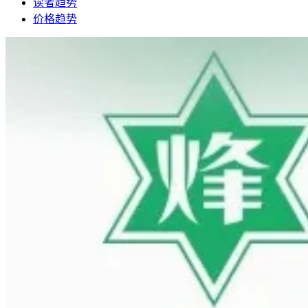
读者趋势
价格趋势