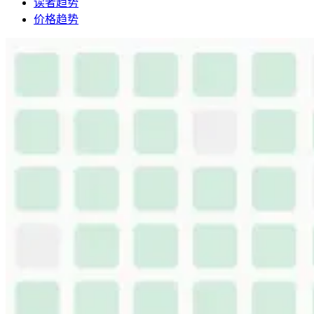
读者趋势
价格趋势