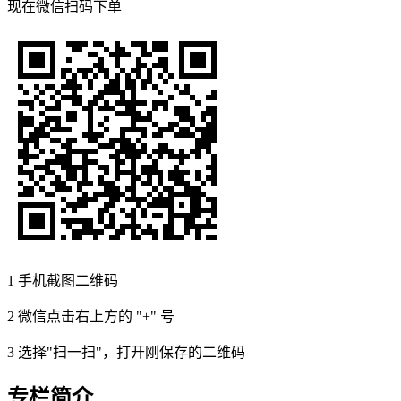
现在
微信扫码
下单
1
手机截图二维码
2
微信点击右上方的 "+" 号
3
选择"扫一扫"，打开刚保存的二维码
专栏简介